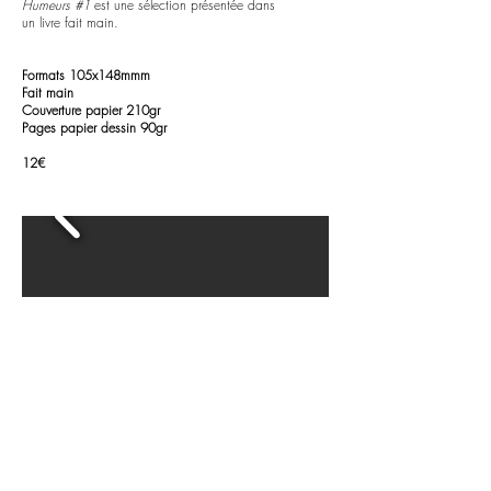
Humeurs #1
est une sélection présentée dans
un livre fait main.
Formats 105x148mmm
Fait main
Couverture papier 210gr
Pages papier dessin 90gr
12€
ECLIPSE/EDEN/BIZARRE est une série
photographique de l’artiste indisciplinaire