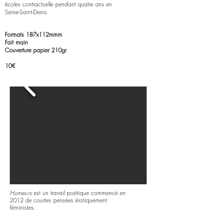
écoles contractuelle pendant quatre ans en
Seine-Saint-Denis.
Formats 187x112mmm
Fait main
Couverture papier 210gr
10€
Humeurs
est un travail poétique commencé en
2012 de courtes pensées érotiquement
féministes.